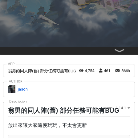
APP
4,754
461
866h
翁男的同人陣(舊) 部分任務可能有BUG
AUTHOR
jason
Description
version 1.14.1
翁男的同人陣(舊) 部分任務可能有BUG
放出來讓大家隨便玩玩，不太會更新