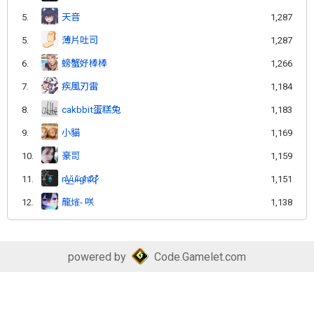
5.
天音
1,287
5.
薄片吐司
1,287
6.
螃蟹好棒棒
1,266
7.
疾風刃雷
1,184
8.
cakbbit蛋糕兔
1,183
9.
小貓
1,169
10.
豪哥
1,159
11.
n̶͉̽y̵̲̌u̴̾̍ì̶̇g̴̜̎h̵̜̍t̷̎͂q̷͋̽
1,151
12.
龍熦- 咲
1,138
powered by
Code.Gamelet.com