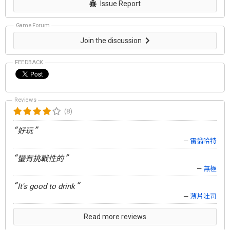
Issue Report
Game Forum
Join the discussion
FEEDBACK
Reviews
(8)
“
”
好玩
—
雷翁哈特
“
”
蠻有挑戰性的
—
無極
“
”
It's good to drink
—
薄片吐司
Read more reviews