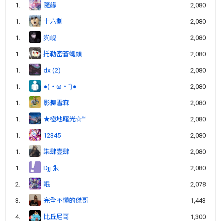
1.
隨緣
2,080
1.
十六劃
2,080
1.
峛岘
2,080
1.
托勒密蒼蠅頭
2,080
1.
dx (2)
2,080
1.
●(・ω・`)●
2,080
1.
影舞雪森
2,080
1.
★極地曙光☆™
2,080
1.
12345
2,080
1.
柒肆壹肆
2,080
1.
Djj 張
2,080
2.
眠
2,078
3.
完全不懂的傑哥
1,443
4.
比丘尼哥
1,300